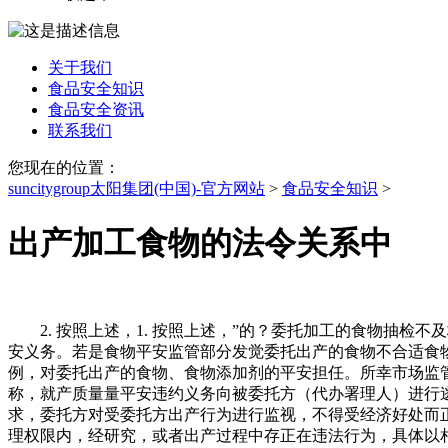
关于我们
食品安全知识
食品安全资讯
联系我们
您现在的位置：
suncitygroup太阳集团(中国)-官方网站
>
食品安全知识
>
出产加工食物的法令关系中
2. 按照上述，1. 按照上述，”的？委托加工的食物抽检
安义务。若是食物平安监管部分发觉委托出产的食物不合适食
例，对委托出产的食物、食物添加剂的平安担任。所幸市场监管
称，就产质量量平安违约义务向被委托方（代办署理人）进行
求，委托方对受委托方出产行为进行监视，不得受经济好处而
理权限内，经研究，或者出产过程中存正在违法行为，具体以