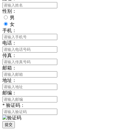
性别：
男
女
手机：
电话：
传真：
邮箱：
地址：
邮编：
*
验证码：
提交