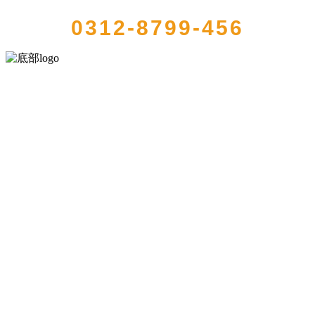
0312-8799-456
河北suncitygroup太阳成集团(中国)-官方网站食品有限公司创建于1991
年，是经省级注册的大型农产品加工出口企业，注册资金2000万元，
总资产1亿多元。公司产品有速冻甜糯玉米，芦笋，青豆，草莓，花
菜，青刀豆，混合菜，胡萝卜等。
服务支持
关于我们
食品安全知识
食品安全资讯
联系我们