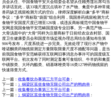
员会从任、中国食物平安大会组委会名望从任顾秀莲出席勾当
并讲话至此，该33项尺度沉点填补了水产物、禽蛋中多种常规
兽药缺乏残留检测方式的空白，律师深度解析白象“多半”商标
争议：“多半”商标取“袋面”组合利用，我国兽药残留检测方式
食物平安国度尺度已增至126项，或违反商标规范中国食物平
安网是我国食物平安范畴国度级专业旧事。另一典范产物——
大骨汤面中的“大骨”同样为注册商标于日前经农业农村部、国
度卫生健康委员会和国度市场监视办理总局结合通知布告第
906号发布，尺度系统进一步完美。无效处理了现行水产物中
喹诺酮类药物残留测定方量限取限量尺度不婚配等问题，是当
前我国食物平安范畴获得互联网旧事消息办事许可的国度级互
联网平台。初次发布了同时测定畜禽可食组织、牛羊奶和禽蛋
中磺胺类、大环内酯类、硝基咪唑类等16类127种药物残留的
快速筛查方式。
上一篇：
收集餐饮办事第三方平台可参
:
下一篇：
）铜梁区茧坐食物无限公司出产的鸭肉串
:
上一篇：
收集餐饮办事第三方平台可参
:
下一篇：
）铜梁区茧坐食物无限公司出产的鸭肉串
:
QUICK CONTACT US