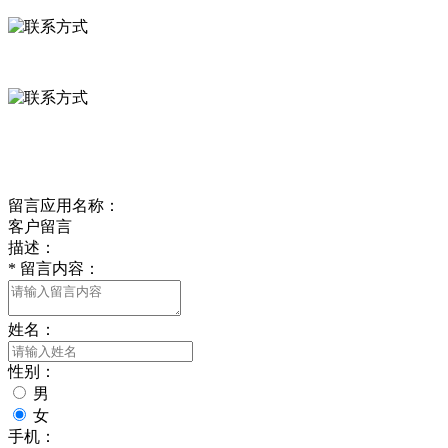
0312-8799456 18633256098
delishipin@yeah.net
给我留言
留言应用名称：
客户留言
描述：
*
留言内容：
姓名：
性别：
男
女
手机：