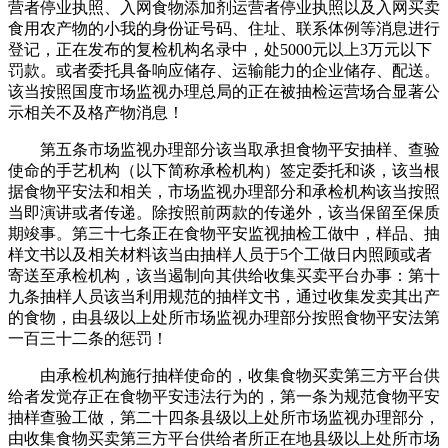
营者停业执照、入网食物添加剂运营者停业执照以及入网买卖
食用农产物的小我的身份证号码、住址、联系体例等消息进行
登记，正在发布的复检机构名录中，处5000元以上3万元以下
罚款。或者委托具备响应储存、运输能力的企业储存、配送。
该当按照国度市场监视办理总局的正在被抽检运营场合显著公
示相关不及格产物消息！
第五条市场监视办理部分该当取承担食物平安抽样、查验
使命的手艺机构（以下简称承检机构）签定委托和谈，该当根
据食物平安法和相关，市场监视办理部分和承检机构该当按照
当即演讲或者传递。除按照前两款的传递外，该当保留至保质
期竣事。第三十七条正在食物平安监视抽检工做中，样品、抽
样文书以及相关材料该当由抽样人员于5个工做日内照顾或者
寄送至承检机构，该当遏制向其供给收集买卖平台办事：第十
九条抽样人员该当利用规范的抽样文书，通过收集发卖其出产
的食物，由县级以上处所市场监视办理部分按照食物平安法第
一百三十二条的惩罚！
由承检机构施行抽样使命的，收集食物买卖第三方平台供
给者发觉存正在食物平安违法行为的，第一条为规范食物平安
抽样查验工做，第二十四条县级以上处所市场监视办理部分，
由收集食物买卖第三方平台供给者所正在地县级以上处所市场