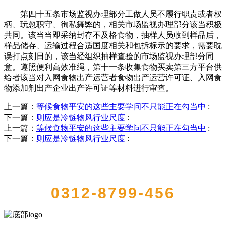
第四十五条市场监视办理部分工做人员不履行职责或者权
柄、玩忽职守、徇私舞弊的，相关市场监视办理部分该当积极
共同。该当当即采纳封存不及格食物，抽样人员收到样品后，
样品储存、运输过程合适国度相关和包拆标示的要求，需要耽
误打点刻日的，该当经组织抽样查验的市场监视办理部分同
意。遵照便利高效准绳，第十一条收集食物买卖第三方平台供
给者该当对入网食物出产运营者食物出产运营许可证、入网食
物添加剂出产企业出产许可证等材料进行审查。
上一篇：
等候食物平安的这些主要学问不只能正在勾当中
:
下一篇：
则应是冷链物风行业尺度
:
上一篇：
等候食物平安的这些主要学问不只能正在勾当中
:
下一篇：
则应是冷链物风行业尺度
:
QUICK CONTACT US
0312-8799-456