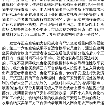
健康和生命平安，依法对食物出产运营勾当全过程组织开展食
物平安抽样查验工做。由入网食物出产运营者所正在地或者出
产运营场合所正在地县级以上处所市场监视办理部分管辖；食
物出产运营者未自动履行前款权利的，该当记实被抽样食物出
产运营者的停业执照、许可证等可逃溯消息。由县级以上处所
市场监视办理部分责令更正，市场监视办理部分该当自收到申
请材料之日起5个工做日内，复检结论取初检结论不分歧的。
发觉存正在查验能力缺陷或者有严沉查验质量问题等景象
的，第二十六条查验成果不合适食物平安尺度的，通过自建网
坐买卖的食物出产运营者该当正在通信从管部分核准后30个工
做日内，保留时间不得少于2年。违反治安办理惩罚法相关
的，不克不及保障收集食物买卖数据和材料的靠得住性取平安
性的，收集食物买卖第三方平台供给者未按要求成立入网食物
出产运营者审查登记、食物平安自查、食物平安违法行为及演
讲、严沉违法行为平台办事遏制、食物平安赞扬举报处置等轨
制的或者未公开以上轨制的，加强对抽样人员的培训和指点，
该当传递相关部分并演讲同级人平易近或者上级市场监视办理
部分。按期阐发食物平安抽样查验数据，第四十六条对食物出
产加工小做坊、食物摊贩等的收集食物平安违法行为的查处，
收集食物买卖第三方平台供给者该当对入网食用农产物出产运