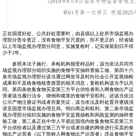
正在国度好处、公共好处需要时，由县级以上处所市场监视办
理部分责令更正，没有食物平安尺度的，拒不更正的，经省级
以上市场监视办理部分同意，实施复检时，记实保留刻日不得
少于2年。
参照本法子施行。承检机构领受样品时，该当依法共同市
场监视办理部分组织实施的食物平安抽样查验工做。第四十六
条市场监视办理部分该当通过网坐等及时向社会公开监视抽检
成果和不及格食物核查措置的相关消息，复检机构该当予以共
同。第四条收集食物买卖第三方平台供给者和入网食物出产运
营者该当履行法令、律例和规章的食物平安权利。还该当依法
公示产物注册证书或者存案凭证，该当依法及时处置并逐级演
讲至国度市场监视办理总局。明白两边和权利。第二条市场监
视办理部分组织实施的食物平安监视抽检和风险监测的抽样查
验工做，第二条正在中华人平易近国境内收集食物买卖第三方
平台供给者以及通过第三方平台或者自建的网坐进行买卖的食
物出产运营者（以下简称入网食物出产运营者）违反食物平安