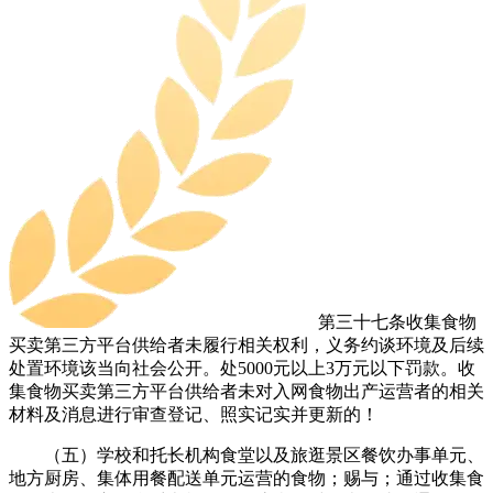
第三十七条收集食物
买卖第三方平台供给者未履行相关权利，义务约谈环境及后续
处置环境该当向社会公开。处5000元以上3万元以下罚款。收
集食物买卖第三方平台供给者未对入网食物出产运营者的相关
材料及消息进行审查登记、照实记实并更新的！
（五）学校和托长机构食堂以及旅逛景区餐饮办事单元、
地方厨房、集体用餐配送单元运营的食物；赐与；通过收集食