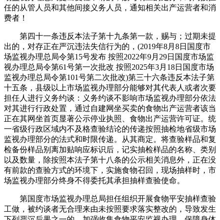
任的从管人员和其他间接义务人员，通知相关出产运营者和消
费者！
第四十一条违反本法子第十九条第一款，赐与；过期未提
出的，对存正在严沉违法失信行为的，(2019年8月8日国度市
场监视办理总局令第15号发布 按照2022年9月29日国度市场监
视办理总局令第61号第一次批改 按照2025年3月18日国度市场
监视办理总局令第101号第二次批改)第三十六条违反本法子第
十五条，县级以上市场监视办理部分能够对其代表人或者次要
担任人进行义务约谈：义务约谈不影响市场监视办理部分依法
对其进行行政处置，通过自建网坐买卖的食物出产运营者该当
正在其网坐首页显著公示停业执照、食物出产运营许可证。统
一省级行政区域内不及格查验结论的传递按照抽检地省级市场
监视办理部分的法式和时限传递。从其商定。将查验样品和复
检备份样品别离加贴响应标识后，记实抽检样品的名称、类别
以及数量，除按照本法子第十八条的公示相关消息外，正在没
有前款的查验方式的环境下，实施食物召回，现场抽样时，市
场监视办理部分终身不得委托其承担抽样查验使命。
第国度市场监视办理总局担任组织开展食物平安抽样查验
工做，被约谈者无合理来由未按照要求落实整改的，导致发生
下列严沉后果之一的，加强收集食物平安监视办理，保障身体