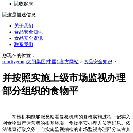
关于我们
食品安全知识
食品安全资讯
联系我们
您现在的位置：
suncitygroup太阳集团(中国)-官方网站
>
食品安全知识
>
并按照实施上级市场监视办理
部分组织的食物平
初检机构能够派员察看复检机构的复检实施过程，记实入
网食物出产运营者的根基环境、食物平安办理人员等消息。依
法逃查行政义务；向实施监视抽检的市场监视办理部分或者其