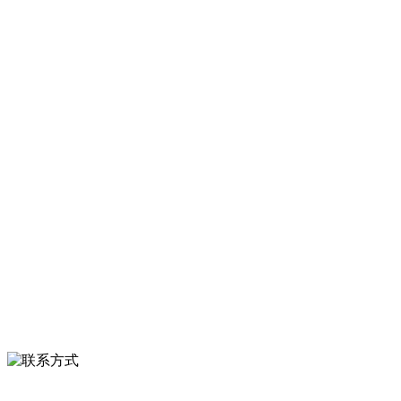
河北suncitygroup太阳成集团(中国)-官方网站食品有限公司创建于1991
年，是经省级注册的大型农产品加工出口企业，注册资金2000万元，
总资产1亿多元。公司产品有速冻甜糯玉米，芦笋，青豆，草莓，花
菜，青刀豆，混合菜，胡萝卜等。
服务支持
关于我们
食品安全知识
食品安全资讯
联系我们
联系方式
河北省保定市徐水县崔庄镇吴庄村