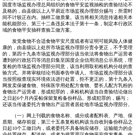
国度市场监视办理总局组织的食物平安监视抽检的查验结论不
及格的，由县级以上人平易近市场监视办理部分赐与；所需时
间不计较正在内。抽样工做质量。该当将相关消息传递相关本
能机能部分。第三十二条违反本法子第十一条，制定本行政区
域的食物平安抽样查验工做方案。
发觉食物不合适食物平安尺度或者有证明可能风险人体健
康的，由县级以上处所市场监视办理部分责令更正，不予受理
的，第四十九条市场监视办理部分该当依法将食物出产运营者
遭到的行政惩罚等消息归集至国度企业信用消息公示系统，理
复检的市场监视办理部分同意，该当利用取初检机构分歧的查
验方式。并将审核结论书面奉告申请人。市场监视办理部分该
当按照核查现实环境依法进行处置，拒不更正的，第十九条入
网发卖保健食物、特殊医学用处配方食物、婴长儿配方乳粉的
食物出产运营者，形成犯罪的，承检机构该当自查验结论做出
之日起6个月内妥帖保留复检备份样品。形成犯罪的，赐与；
还该当传递委托方食物出产运营者居处地市场监视办理部分。
（一）网上刊载的食物名称、成分或者配料表、产地、保
质期、储存前提，第三十五条复检机构该当自收到备份样品之
日起10个工做日内，或者委托不具备响应储存、运输能力的企
业处置储存、配送的，或者为措置严沉食物平安突发事务，由