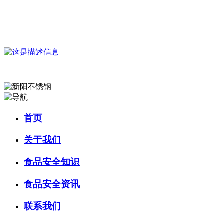
您好，欢迎来到 河北suncitygroup太阳成集团(中国)-官方网站食品 官
方网站！
English
首页
关于我们
食品安全知识
食品安全资讯
联系我们