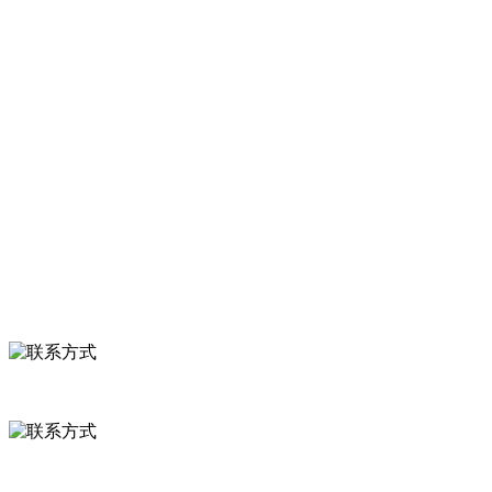
菜，青刀豆，混合菜，胡萝卜等。
服务支持
关于我们
食品安全知识
食品安全资讯
联系我们
联系方式
河北省保定市徐水县崔庄镇吴庄村
0312-8799456 18633256098