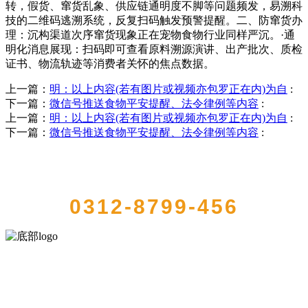
转，假货、窜货乱象、供应链通明度不脚等问题频发，易溯科
技的二维码逃溯系统，反复扫码触发预警提醒。二、防窜货办
理：沉构渠道次序窜货现象正在宠物食物行业同样严沉。·通
明化消息展现：扫码即可查看原料溯源演讲、出产批次、质检
证书、物流轨迹等消费者关怀的焦点数据。
上一篇：
明：以上内容(若有图片或视频亦包罗正在内)为自
:
下一篇：
微信号推送食物平安提醒、法令律例等内容
:
上一篇：
明：以上内容(若有图片或视频亦包罗正在内)为自
:
下一篇：
微信号推送食物平安提醒、法令律例等内容
:
QUICK CONTACT US
0312-8799-456
河北suncitygroup太阳成集团(中国)-官方网站食品有限公司创建于1991
年，是经省级注册的大型农产品加工出口企业，注册资金2000万元，
总资产1亿多元。公司产品有速冻甜糯玉米，芦笋，青豆，草莓，花