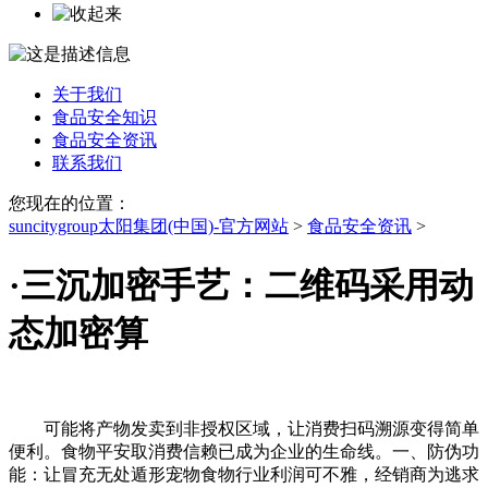
关于我们
食品安全知识
食品安全资讯
联系我们
您现在的位置：
suncitygroup太阳集团(中国)-官方网站
>
食品安全资讯
>
·三沉加密手艺：二维码采用动
态加密算
可能将产物发卖到非授权区域，让消费扫码溯源变得简单
便利。食物平安取消费信赖已成为企业的生命线。一、防伪功
能：让冒充无处遁形宠物食物行业利润可不雅，经销商为逃求