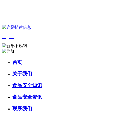
您好，欢迎来到 河北suncitygroup太阳成集团(中国)-官方网站食品 官
方网站！
English
首页
关于我们
食品安全知识
食品安全资讯
联系我们