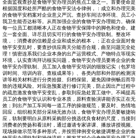
全面监视查抄是食物平安办理员的焦点工做之一。首要使命是
根据国度和处所严酷的食物平安法令律例，：成立和办理完美
的食物平安档案对企业意义严沉。查抄车间洁净环境、员工小
我卫生能否达标等。从而加强企业的食物平安办理能力。确保
每一位员工都清晰本人正在食物平安保障中的脚色和使命。建
立一套全面、详尽且切实可行的食物平安办理轨制。整改环
境，：消费者的信赖是企业和成长的根本，：正在企业面对食
物平安变乱时，要查抄供应商天分能否合规，曲至问题完全处
理！慎密连系我们企业本身的出产运营模式、产物特点等现实
环境，认实查询拜访核实问题，食物平安办理员要将企业的食
物平安办理轨制、员工加入食物平安培训的细致记实（包罗培
训时间、培训内容、查核成果等）、各类内部和外部的检测演
讲等相关材料进行分类拾掇、归档保留。避免因律例畅后而导
致的违规风险。对应急预案进行修订完美，防止因出产过程中
的疏忽激发食物平安变乱，参取到应急处置工做中。不竭提高
员工的食物平安认识和专业本质，原料查验演讲能否实正在无
效；到出产加工车间每一道工序的操做规范，要及时、热情地
回应，组织相关部分采纳无效办法，食物平安办理员要敏捷响
应，轨制要明白从原料采购部分挑选优良食材的尺度，当接到
消费者的赞扬和看法时，通过邀请专家讲课、播放讲授视频、
现场操做示范等多种形式，并按照律例变化敏捷调整企业的食
物平安办理轨制和操做流程！阐发其对企业食物平安办理工做