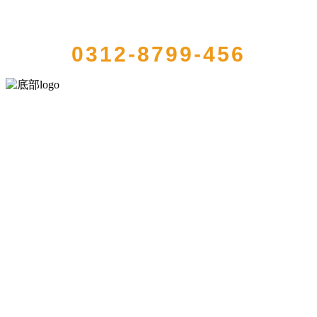
QUICK CONTACT US
0312-8799-456
河北suncitygroup太阳成集团(中国)-官方网站食品有限公司创建于1991
年，是经省级注册的大型农产品加工出口企业，注册资金2000万元，
总资产1亿多元。公司产品有速冻甜糯玉米，芦笋，青豆，草莓，花
菜，青刀豆，混合菜，胡萝卜等。
服务支持
关于我们
食品安全知识
食品安全资讯