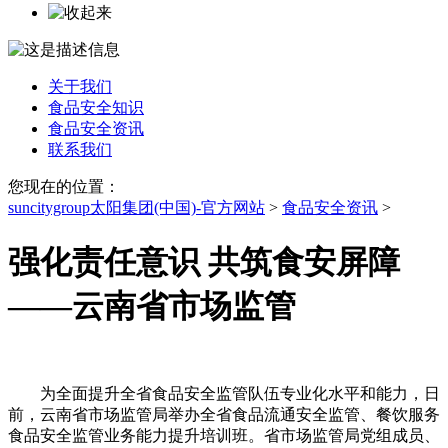
关于我们
食品安全知识
食品安全资讯
联系我们
您现在的位置：
suncitygroup太阳集团(中国)-官方网站
>
食品安全资讯
>
强化责任意识 共筑食安屏障
——云南省市场监管
为全面提升全省食品安全监管队伍专业化水平和能力，日
前，云南省市场监管局举办全省食品流通安全监管、餐饮服务
食品安全监管业务能力提升培训班。省市场监管局党组成员、