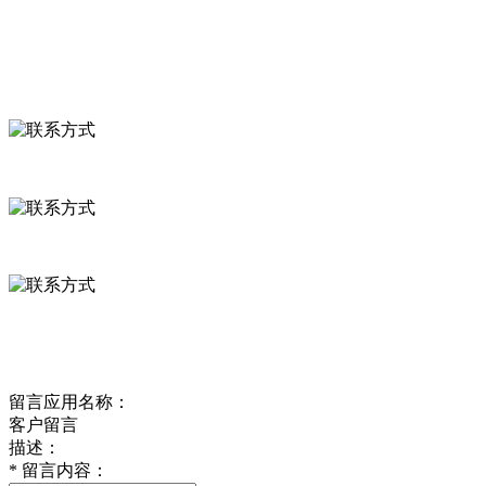
联系我们
联系方式
河北省保定市徐水县崔庄镇吴庄村
0312-8799456 18633256098
delishipin@yeah.net
给我留言
留言应用名称：
客户留言
描述：
*
留言内容：