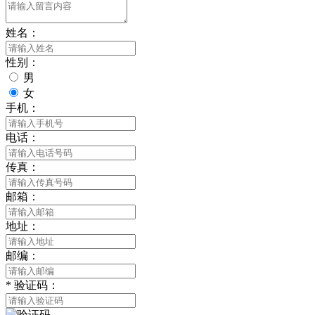
姓名：
性别：
男
女
手机：
电话：
传真：
邮箱：
地址：
邮编：
*
验证码：