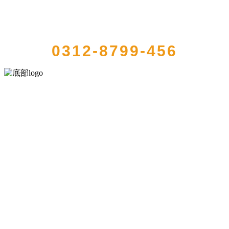
QUICK CONTACT US
0312-8799-456
河北suncitygroup太阳成集团(中国)-官方网站食品有限公司创建于1991
年，是经省级注册的大型农产品加工出口企业，注册资金2000万元，
总资产1亿多元。公司产品有速冻甜糯玉米，芦笋，青豆，草莓，花
菜，青刀豆，混合菜，胡萝卜等。
服务支持
关于我们
食品安全知识
食品安全资讯